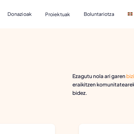
Donazioak
Boluntariotza
Proiektuak
Ezagutu nola ari garen
biz
eraikitzen komunitatearek
bidez.