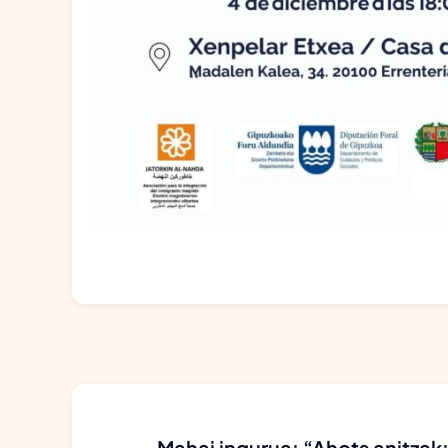
Mahai ingurua: “Ahots anitzak: