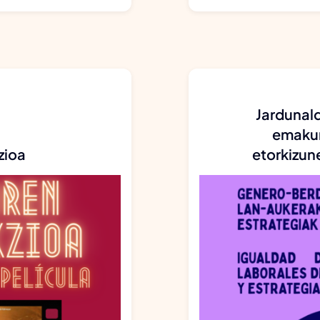
Jardunal
emakum
zioa
etorkizun