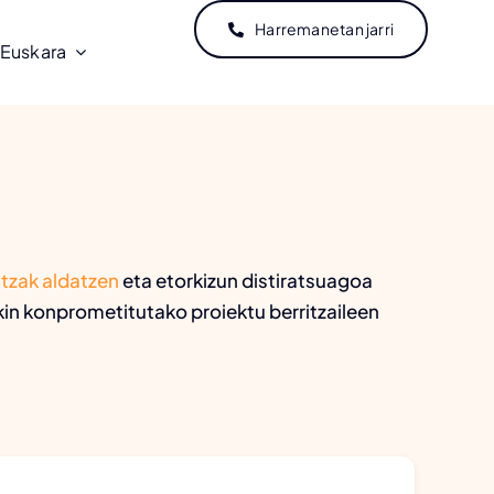
Harremanetan jarri
Euskara
itzak aldatzen
eta etorkizun distiratsuagoa
in konprometitutako proiektu berritzaileen