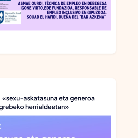
: «sexu-askatasuna eta generoa
rebeko herrialdeetan»