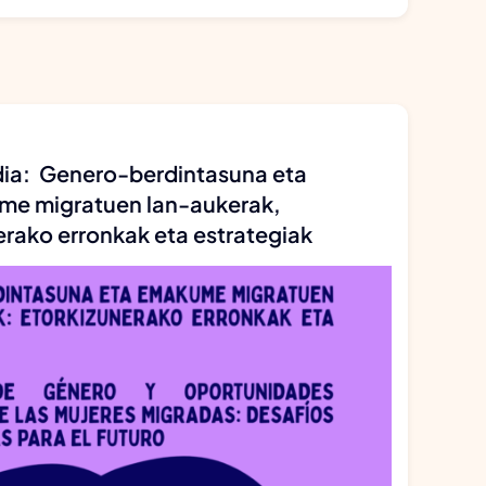
dia: Genero-berdintasuna eta
e migratuen lan-aukerak,
erako erronkak eta estrategiak