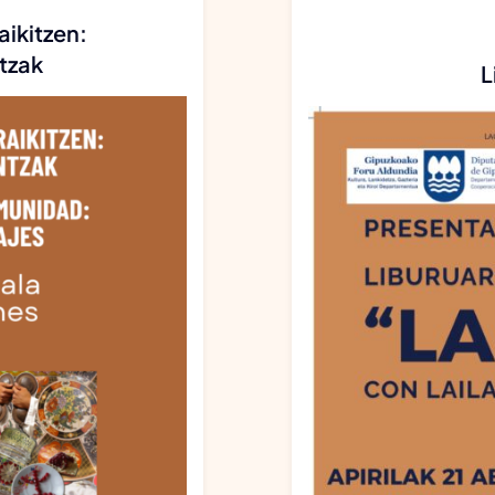
aikitzen:
ntzak
L