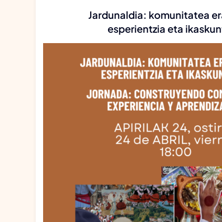
Jardunaldia: komunitatea er
esperientzia eta ikasku